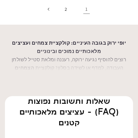
1
2
יופי ירוק בגובה העיניים: קולקציית צמחים ועציצים
מלאכותיים נמוכים ובינוניים
רוצים להוסיף נגיעה ירוקה, רעננה ומלאת סטייל לשולחן
העבודה, למדף או לשידה בסלון? קולקציית
הצמחים
המלאכותיים הנמוכים והבינוניים (עד 130 ס"מ)
של
גרדן מרקט (Garden Market)
מביאה אליכם את פתרון
העיצוב המושלם. אספנו עבורכם מבחר רחב של
שאלות ותשובות נפוצות
צמחים ועציצים נמוכים באיכות פרימיום שטרם נראתה
בישראל, בעלי מראה טבעי לחלוטין ורמת גימור מדויקת
(FAQ) - עציצים מלאכותיים
להפליא. הצמחים בקולקציה זו אינם מתייבשים או
קטנים
נובלים לעולם, ומשרים בן רגע אווירה נעימה, רגועה
ומזמינה בכל חלל שבו הם יוצבו.