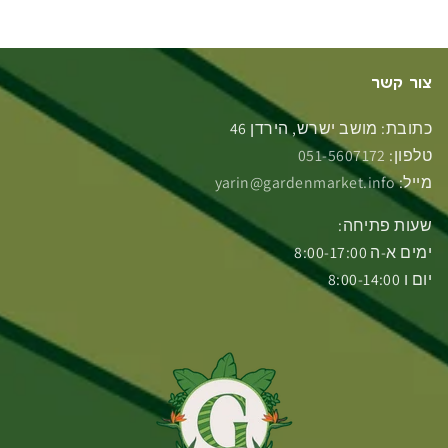
המרהיב שלנו ב
מושב ישרש, רחוב הירדן 46
(דקות
בודדות מרחובות ונס ציונה). בואו לראות, לגעת ולבחור
את הפריטים שיכניסו אור וטבע לעיצוב הפנים שלכם.
צור קשר
כתובת: מושב ישרש, הירדן 46
טלפון:
051-5607172
מייל:
yarin@gardenmarket.info
שעות פתיחה:
ימים א-ה 8:00-17:00
יום ו 8:00-14:00