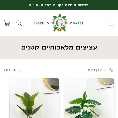
דלג
משלוחים חינם בקנייה מעל 1,000 ₪
לתוכן
עגלת
קניות
ק
עציצים מלאכותיים קטנים
ו
ל
סינון ומיון
37 מוצרים
ק
צ
י
ה
: