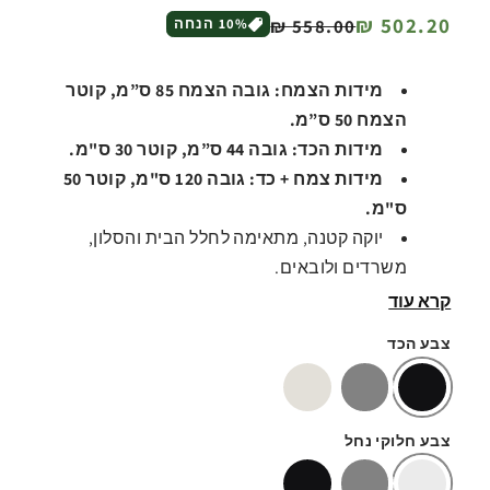
מחיר
מחיר
502.20 ₪
558.00 ₪
% הנחה
10
רגיל
מבצע
מידות הצמח: גובה הצמח 85 ס”מ, קוטר
הצמח 50 ס”מ.
מידות הכד: גובה 44 ס”מ, קוטר 30 ס"מ.
מידות צמח + כד: גובה 120 ס"מ
, קוטר 50
ס"מ.
יוקה קטנה, מתאימה לחלל הבית והסלון,
משרדים ולובאים.
עלים איכותיים, מגע טבעי, מרשים לאווירת
קרא עוד
הבית.
צבע הכד
ניתן בכל שלב לשנות את צבע הכד ואת צבע
חלוקי הנחל ביצירת קשר עם נציג
דגם 428
צבע חלוקי נחל