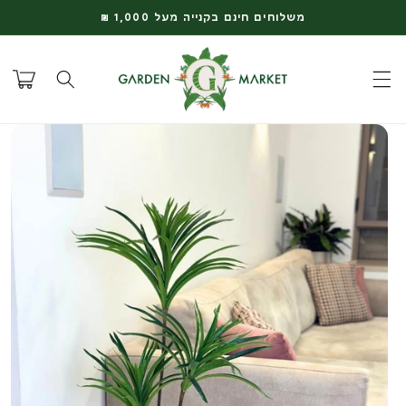
דלג
משלוחים חינם בקנייה מעל 1,000 ₪
לתוכן
עגלת
קניות
דלג
למידע
על
המוצר