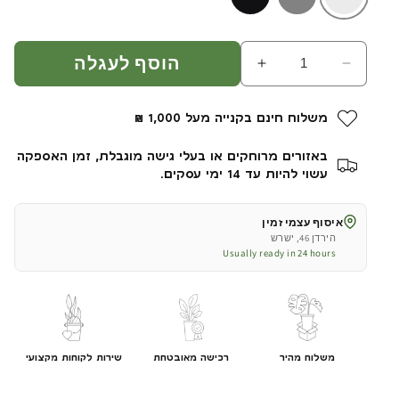
הוסף לעגלה
הפחת
הגדל
כמות
כמות
עבור
עבור
משלוח חינם בקנייה מעל 1,000 ₪
יוקה
יוקה
קטנה
קטנה
באזורים מרוחקים או בעלי גישה מוגבלת, זמן האספקה
|
|
עשוי להיות עד 14 ימי עסקים.
כד
כד
פמילי
פמילי
איסוף עצמי זמין
קטן
קטן
הירדן 46, ישרש
|
|
Usually ready in 24 hours
גובה
גובה
120
120
ס&quot;מ
ס&quot;מ
משלוח מהיר
רכישה מאובטחת
שירות לקוחות מקצועי