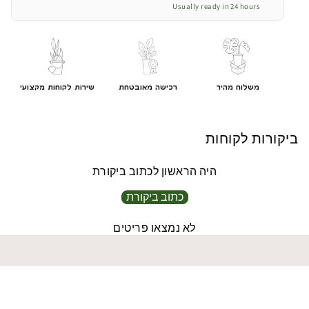
דגם
דגם
Usually ready in 24 hours
מדיסון
מדיסון
|
|
קוטר
קוטר
42
42
ס״מ
ס״מ
משלוח מהיר
רכישה מאובטחת
שירות לקוחות מקצועי
גובה
גובה
62
62
ס&quot;מ
ס&quot;מ
ביקורות לקוחות
היה הראשון לכתוב ביקורת
כתוב ביקורת
לא נמצאו פריטים