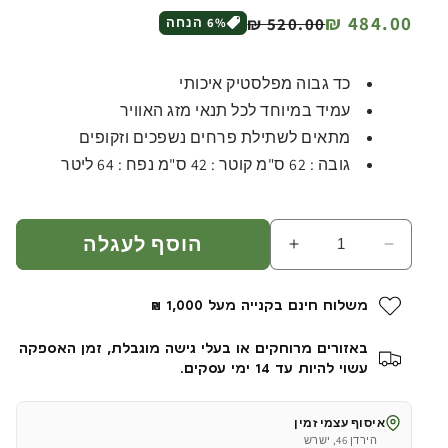
מחיר
מחיר
484.00 ₪
520.00 ₪
% הנחה
6
רגיל
מבצע
כד גבוה מפלסטיק איכותי
עמיד במיוחד לכל תנאי מזג האוויר
מתאים לשתילת פרחים נשפכים וזקופים
גובה : 62 ס"מ קוטר : 42 ס"מ נפח : 64 ליטר
הוסף לעגלה
הפחת
הגדל
כמות
כמות
עבור
עבור
משלוח חינם בקנייה מעל 1,000 ₪
כד
כד
גבוה
גבוה
באזורים מרוחקים או בעלי גישה מוגבלת, זמן האספקה
|
|
עשוי להיות עד 14 ימי עסקים.
צבע
צבע
אפור
אפור
איסוף עצמי זמין
|
|
הירדן 46, ישרש