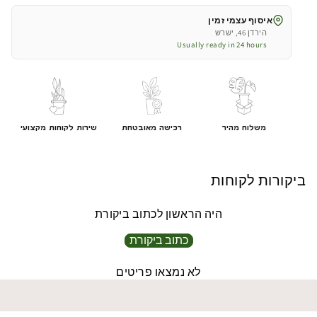
|
|
איסוף עצמי זמין
צבע
צבע
הירדן 46, ישרש
חול
חול
Usually ready in 24 hours
|
|
קוטר
קוטר
30
30
ס״מ
ס״מ
גובה
גובה
משלוח מהיר
רכישה מאובטחת
שירות לקוחות מקצועי
44
44
ס״מ
ס״מ
ביקורות לקוחות
היה הראשון לכתוב ביקורת
כתוב ביקורת
לא נמצאו פריטים