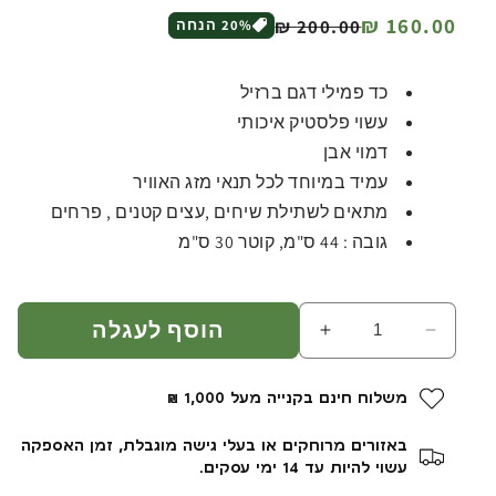
מחיר
מחיר
160.00 ₪
200.00 ₪
% הנחה
20
רגיל
מבצע
כד פמילי דגם ברזיל
עשוי פלסטיק איכותי
דמוי אבן
עמיד במיוחד לכל תנאי מזג האוויר
מתאים לשתילת שיחים ,עצים קטנים , פרחים
גובה : 44 ס"מ, קוטר 30 ס"מ
הוסף לעגלה
הפחת
הגדל
כמות
כמות
עבור
עבור
משלוח חינם בקנייה מעל 1,000 ₪
כד
כד
פמילי
פמילי
באזורים מרוחקים או בעלי גישה מוגבלת, זמן האספקה
דגם
דגם
עשוי להיות עד 14 ימי עסקים.
ברזיל
ברזיל