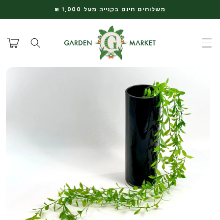
דלג
משלוחים חינם בקנייה מעל 1,000 ₪
לתוכן
עגלת
קניות
דלג
למידע
על
המוצר