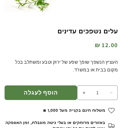
עלים נשפכים עדינים
מחיר
12.00 ₪
רגיל
העציץ הנשפך שופך שפע של ירוק וטבע ומשתלב בכל
מקום בבית או במשרד.
הוסף לעגלה
הפחת
הגדל
כמות
כמות
עבור
עבור
משלוח חינם בקנייה מעל 1,000 ₪
עלים
עלים
נשפכים
נשפכים
באזורים מרוחקים או בעלי גישה מוגבלת, זמן האספקה
עדינים
עדינים