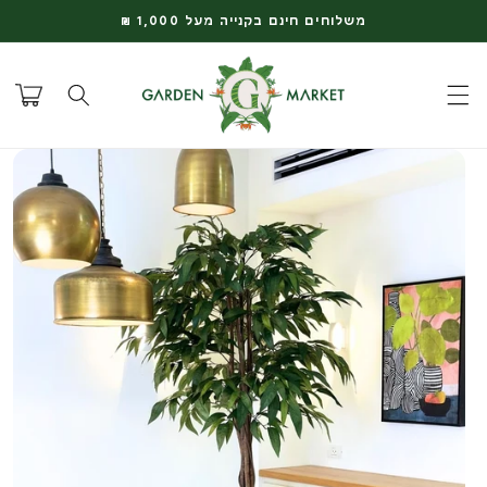
דלג
משלוחים חינם בקנייה מעל 1,000 ₪
לתוכן
עגלת
קניות
דלג
למידע
על
המוצר