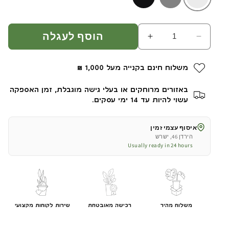
הוסף לעגלה
הפחת
הגדל
כמות
כמות
עבור
עבור
משלוח חינם בקנייה מעל 1,000 ₪
עץ
עץ
מנגו
מנגו
באזורים מרוחקים או בעלי גישה מוגבלת, זמן האספקה
|
|
עשוי להיות עד 14 ימי עסקים.
בכד
בכד
פמילי
פמילי
איסוף עצמי זמין
גדול
גדול
הירדן 46, ישרש
|
|
Usually ready in 24 hours
גובה
גובה
2.25
2.25
מטר
מטר
משלוח מהיר
רכישה מאובטחת
שירות לקוחות מקצועי