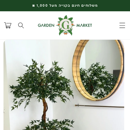
דלג
משלוחים חינם בקנייה מעל 1,000 ₪
לתוכן
עגלת
קניות
דלג
למידע
על
המוצר