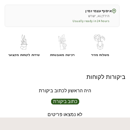
גובה
גובה
170
170
איסוף עצמי זמין
ס&#39;&#39;מ
ס&#39;&#39;מ
הירדן 46, ישרש
Usually ready in 24 hours
משלוח מהיר
רכישה מאובטחת
שירות לקוחות מקצועי
ביקורות לקוחות
היה הראשון לכתוב ביקורת
כתוב ביקורת
לא נמצאו פריטים