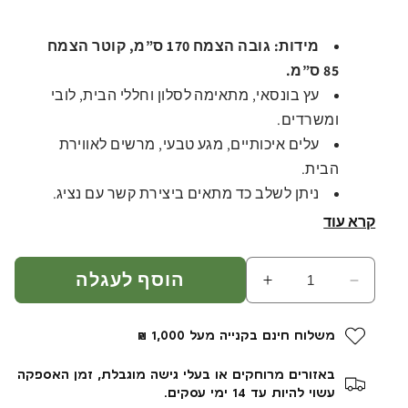
רגיל
מידות: גובה הצמח 170 ס”מ, קוטר הצמח
85 ס”מ.
עץ בונסאי, מתאימה לסלון וחללי הבית, לובי
ומשרדים.
עלים איכותיים, מגע טבעי, מרשים לאווירת
הבית.
ניתן לשלב כד מתאים ביצירת קשר עם נציג.
דגם 435.
קרא עוד
הוסף לעגלה
הפחת
הגדל
כמות
כמות
עבור
עבור
משלוח חינם בקנייה מעל 1,000 ₪
עץ
עץ
בונסאי
בונסאי
באזורים מרוחקים או בעלי גישה מוגבלת, זמן האספקה
|
|
עשוי להיות עד 14 ימי עסקים.