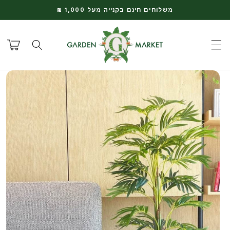
דלג
משלוחים חינם בקנייה מעל 1,000 ₪
לתוכן
עגלת
קניות
דלג
למידע
על
המוצר