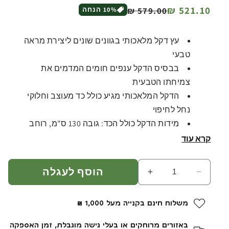
מחיר
מחיר
521.10 ₪
579.00 ₪
% הנחה
10
רגיל
מבצע
עץ דקל מלאכותי בגוונים שונים ליצירת מראה
טבעי
בבסיס הדקל ענפים חומים המדמים את
צמיחתו הטבעית
הדקל המלאכותי מגיע כולל כד מעוצב וחלוקי
נחל לחיפוי
מידות הדקל כולל הכד: גובה 130 ס"מ, רוחב
מקסימלי של הדקל 50 ס"מ
קרא עוד
מידות הכד גובה 37 ס"מ וקוטר 32 ס"מ
The pitcher in the picture comes in gray and
הוסף לעגלה
הפחת
הגדל
can be ordered in both sand color and black
כמות
כמות
עבור
עבור
משלוח חינם בקנייה מעל 1,000 ₪
דקל
דקל
מלאכותי
מלאכותי
באזורים מרוחקים או בעלי גישה מוגבלת, זמן האספקה