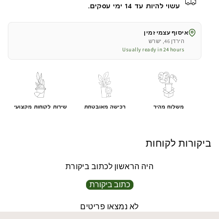
בכד
בכד
עשוי להיות עד 14 ימי עסקים.
דגם
דגם
אגס
אגס
איסוף עצמי זמין
|
|
הירדן 46, ישרש
גובה
גובה
Usually ready in 24 hours
130
130
ס&quot;מ
ס&quot;מ
משלוח מהיר
רכישה מאובטחת
שירות לקוחות מקצועי
ביקורות לקוחות
היה הראשון לכתוב ביקורת
כתוב ביקורת
לא נמצאו פריטים