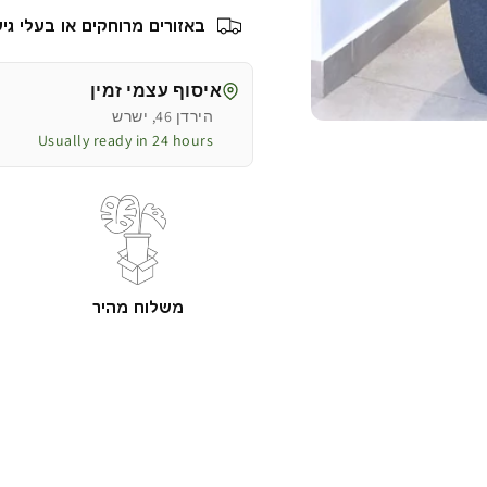
זנב
זנב
באזורים מרוחקים או בעלי גישה מו
שועל
שועל
|
|
בכד
בכד
איסוף עצמי זמין
פמילי
פמילי
הירדן 46, ישרש
בינוני
בינוני
Usually ready in 24 hours
|
|
גובה
גובה
1.65
1.65
מטר
מטר
משלוח מהיר