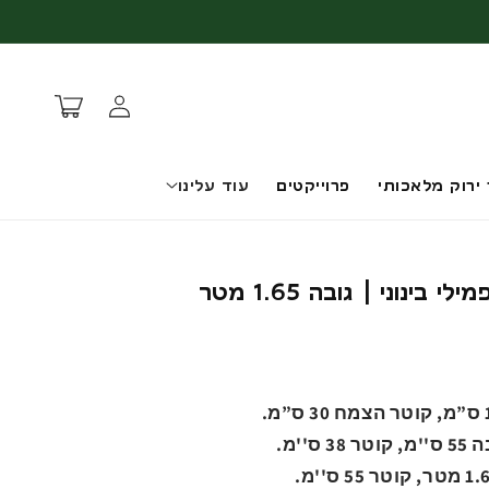
עגלת
התחברות
קניות
 ירוק מלאכותי
פרוייקטים
עוד עלינו
ינוני | גובה 1.65 מטר
''מ.